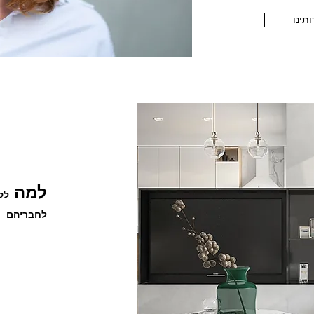
ותינו
למה
לק
לחבריהם