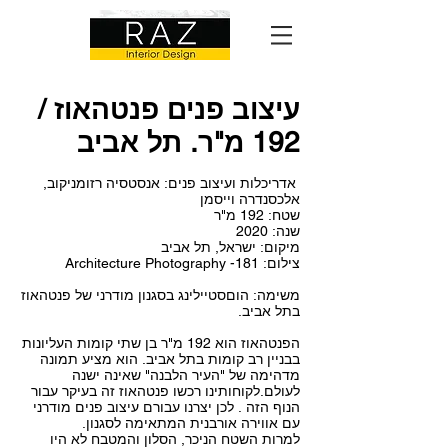
עיצוב פנים פנטהאוז /
192 מ"ר. תל אביב
​אדריכלות ועיצוב פנים: אנסטסיה רזומניקוב,
אלכסנדרה וייסמן
שטח: 192 מ"ר
שנה: 2020
מיקום: ישראל, תל אביב
צילום: 181- Architecture Photography
משימה: הוםסטיילינג בסגנון מודרני של פנטהאוז
בתל אביב.
הפנטהאוז הוא 192 מ"ר בן שתי קומות העליונות
בבניין רב קומות בתל אביב. הוא מציע תמונה
מדהימה של "העיר הלבנה" שאינה ישנה
לעולם.לקוחותינו רכשו פנטהאוז זה בעיקר עבור
הנוף הזה . לכן יצרנו עבורם עיצוב פנים מודרני
עם אווירה אורבנית המתאימה לסגנון.
למרות השטח הניכר, הסלון והמטבח לא היו