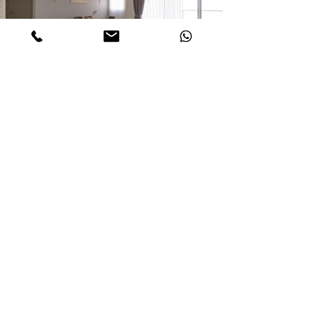
דירה / 120 מ"ר. פתח תקווה