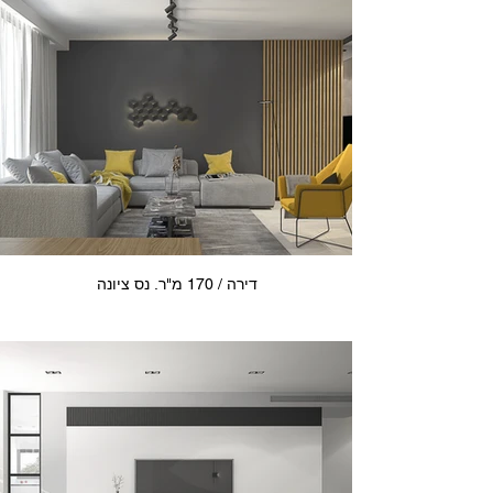
דירה / 170 מ"ר. נס ציונה